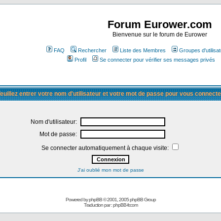
Forum Eurower.com
Bienvenue sur le forum de Eurower
FAQ
Rechercher
Liste des Membres
Groupes d'utilisa
Profil
Se connecter pour vérifier ses messages privés
euillez entrer votre nom d'utilisateur et votre mot de passe pour vous connecte
Nom d'utilisateur:
Mot de passe:
Se connecter automatiquement à chaque visite:
J'ai oublié mon mot de passe
Powered by
phpBB
© 2001, 2005 phpBB Group
Traduction par :
phpBB-fr.com