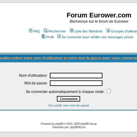
Forum Eurower.com
Bienvenue sur le forum de Eurower
FAQ
Rechercher
Liste des Membres
Groupes d'utilisa
Profil
Se connecter pour vérifier ses messages privés
euillez entrer votre nom d'utilisateur et votre mot de passe pour vous connecte
Nom d'utilisateur:
Mot de passe:
Se connecter automatiquement à chaque visite:
J'ai oublié mon mot de passe
Powered by
phpBB
© 2001, 2005 phpBB Group
Traduction par :
phpBB-fr.com