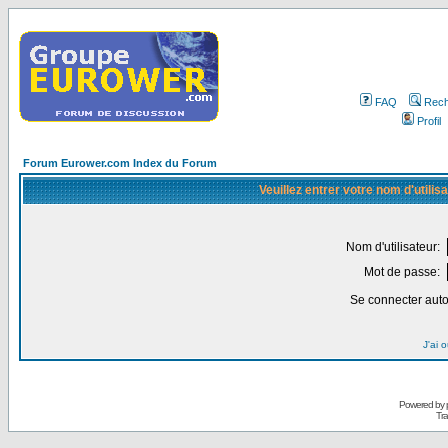
FAQ
Rech
Profil
Forum Eurower.com Index du Forum
Veuillez entrer votre nom d'utili
Nom d'utilisateur:
Mot de passe:
Se connecter aut
J'ai 
Powered by
Tra