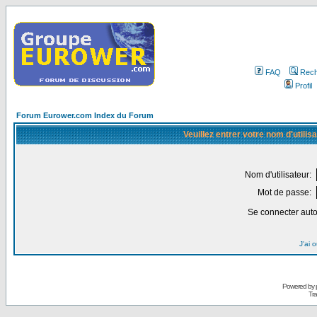
FAQ
Rech
Profil
Forum Eurower.com Index du Forum
Veuillez entrer votre nom d'utili
Nom d'utilisateur:
Mot de passe:
Se connecter aut
J'ai 
Powered by
Tra