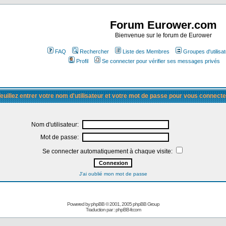
Forum Eurower.com
Bienvenue sur le forum de Eurower
FAQ
Rechercher
Liste des Membres
Groupes d'utilisa
Profil
Se connecter pour vérifier ses messages privés
euillez entrer votre nom d'utilisateur et votre mot de passe pour vous connecte
Nom d'utilisateur:
Mot de passe:
Se connecter automatiquement à chaque visite:
J'ai oublié mon mot de passe
Powered by
phpBB
© 2001, 2005 phpBB Group
Traduction par :
phpBB-fr.com