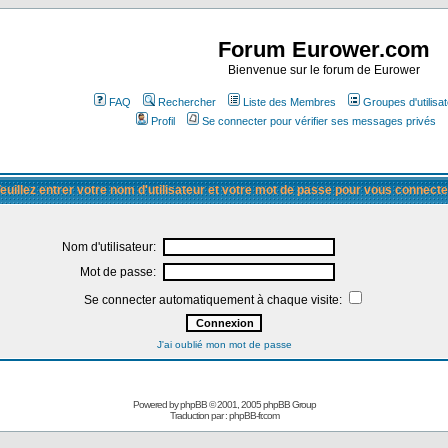
Forum Eurower.com
Bienvenue sur le forum de Eurower
FAQ
Rechercher
Liste des Membres
Groupes d'utilisa
Profil
Se connecter pour vérifier ses messages privés
euillez entrer votre nom d'utilisateur et votre mot de passe pour vous connecte
Nom d'utilisateur:
Mot de passe:
Se connecter automatiquement à chaque visite:
J'ai oublié mon mot de passe
Powered by
phpBB
© 2001, 2005 phpBB Group
Traduction par :
phpBB-fr.com