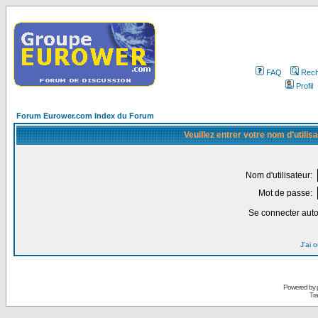
FAQ
Rech
Profil
Forum Eurower.com Index du Forum
Veuillez entrer votre nom d'utili
Nom d'utilisateur:
Mot de passe:
Se connecter aut
J'ai 
Powered by
Tra