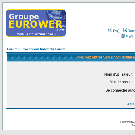
FAQ
Rech
Profil
Forum Eurower.com Index du Forum
Veuillez entrer votre nom d'utili
Nom d'utilisateur:
Mot de passe:
Se connecter aut
J'ai 
Powered by
Tra