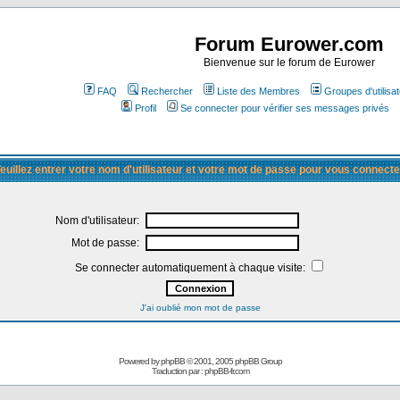
Forum Eurower.com
Bienvenue sur le forum de Eurower
FAQ
Rechercher
Liste des Membres
Groupes d'utilisa
Profil
Se connecter pour vérifier ses messages privés
euillez entrer votre nom d'utilisateur et votre mot de passe pour vous connecte
Nom d'utilisateur:
Mot de passe:
Se connecter automatiquement à chaque visite:
J'ai oublié mon mot de passe
Powered by
phpBB
© 2001, 2005 phpBB Group
Traduction par :
phpBB-fr.com