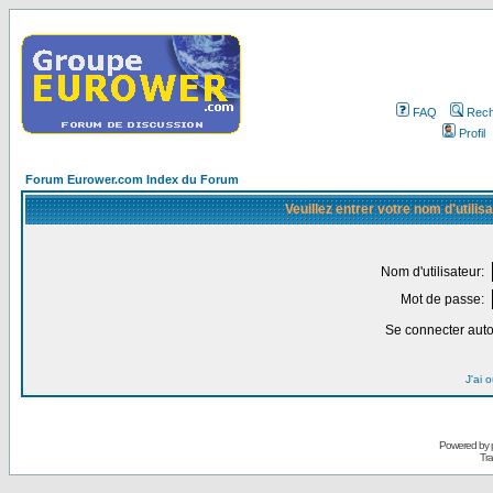
FAQ
Rech
Profil
Forum Eurower.com Index du Forum
Veuillez entrer votre nom d'utili
Nom d'utilisateur:
Mot de passe:
Se connecter aut
J'ai 
Powered by
Tra