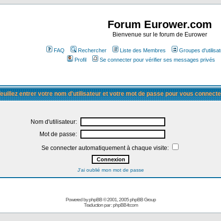
Forum Eurower.com
Bienvenue sur le forum de Eurower
FAQ
Rechercher
Liste des Membres
Groupes d'utilisa
Profil
Se connecter pour vérifier ses messages privés
euillez entrer votre nom d'utilisateur et votre mot de passe pour vous connecte
Nom d'utilisateur:
Mot de passe:
Se connecter automatiquement à chaque visite:
J'ai oublié mon mot de passe
Powered by
phpBB
© 2001, 2005 phpBB Group
Traduction par :
phpBB-fr.com