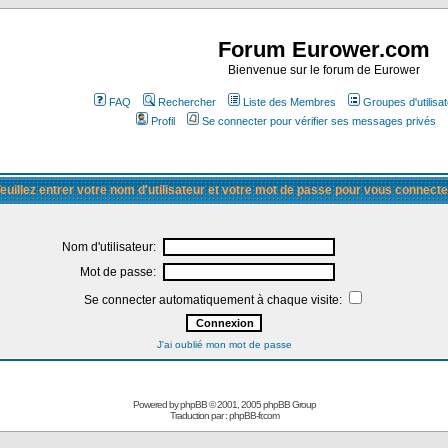
Forum Eurower.com
Bienvenue sur le forum de Eurower
FAQ
Rechercher
Liste des Membres
Groupes d'utilisa
Profil
Se connecter pour vérifier ses messages privés
euillez entrer votre nom d'utilisateur et votre mot de passe pour vous connecte
Nom d'utilisateur:
Mot de passe:
Se connecter automatiquement à chaque visite:
J'ai oublié mon mot de passe
Powered by
phpBB
© 2001, 2005 phpBB Group
Traduction par :
phpBB-fr.com