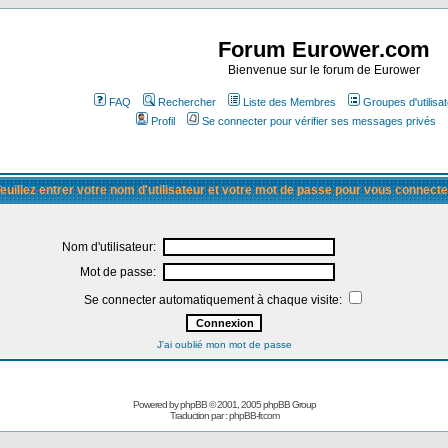
Forum Eurower.com
Bienvenue sur le forum de Eurower
FAQ
Rechercher
Liste des Membres
Groupes d'utilisa
Profil
Se connecter pour vérifier ses messages privés
euillez entrer votre nom d'utilisateur et votre mot de passe pour vous connecte
Nom d'utilisateur:
Mot de passe:
Se connecter automatiquement à chaque visite:
J'ai oublié mon mot de passe
Powered by
phpBB
© 2001, 2005 phpBB Group
Traduction par :
phpBB-fr.com