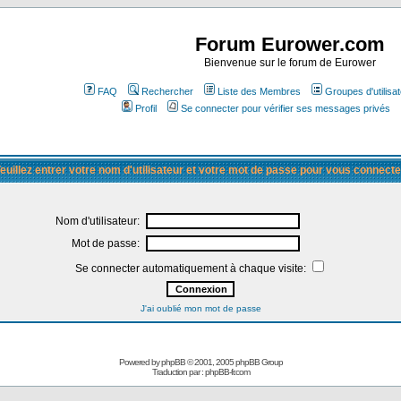
Forum Eurower.com
Bienvenue sur le forum de Eurower
FAQ
Rechercher
Liste des Membres
Groupes d'utilisa
Profil
Se connecter pour vérifier ses messages privés
euillez entrer votre nom d'utilisateur et votre mot de passe pour vous connecte
Nom d'utilisateur:
Mot de passe:
Se connecter automatiquement à chaque visite:
J'ai oublié mon mot de passe
Powered by
phpBB
© 2001, 2005 phpBB Group
Traduction par :
phpBB-fr.com