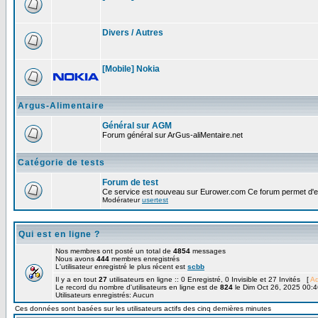
Divers / Autres
[Mobile] Nokia
Argus-Alimentaire
Général sur AGM
Forum général sur ArGus-aliMentaire.net
Catégorie de tests
Forum de test
Ce service est nouveau sur Eurower.com Ce forum permet d'ef
Modérateur
usertest
Qui est en ligne ?
Nos membres ont posté un total de
4854
messages
Nous avons
444
membres enregistrés
L'utilisateur enregistré le plus récent est
scbb
Il y a en tout
27
utilisateurs en ligne :: 0 Enregistré, 0 Invisible et 27 Invités [
Ad
Le record du nombre d'utilisateurs en ligne est de
824
le Dim Oct 26, 2025 00:4
Utilisateurs enregistrés: Aucun
Ces données sont basées sur les utilisateurs actifs des cinq dernières minutes