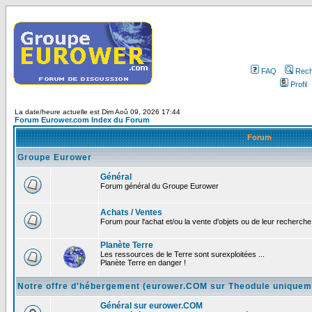
FAQ
Rech
Profil
La date/heure actuelle est Dim Aoû 09, 2026 17:44
Forum Eurower.com Index du Forum
Forum
Groupe Eurower
Général
Forum général du Groupe Eurower
Achats / Ventes
Forum pour l'achat et/ou la vente d'objets ou de leur recherche 
Planète Terre
Les ressources de le Terre sont surexploitées ...
Planète Terre en danger !
Notre offre d'hébergement (eurower.COM sur Theodule uniquem
Général sur eurower.COM