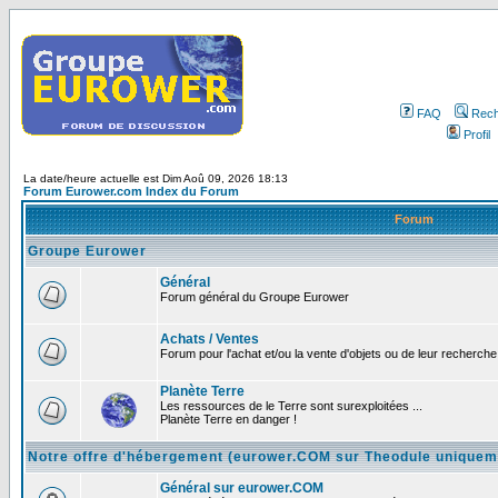
FAQ
Rech
Profil
La date/heure actuelle est Dim Aoû 09, 2026 18:13
Forum Eurower.com Index du Forum
Forum
Groupe Eurower
Général
Forum général du Groupe Eurower
Achats / Ventes
Forum pour l'achat et/ou la vente d'objets ou de leur recherche 
Planète Terre
Les ressources de le Terre sont surexploitées ...
Planète Terre en danger !
Notre offre d'hébergement (eurower.COM sur Theodule uniquem
Général sur eurower.COM