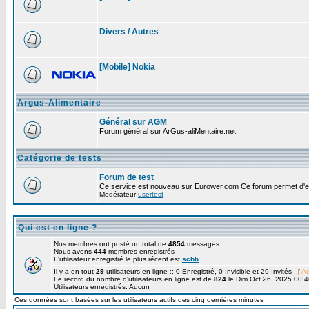
Divers / Autres
[Mobile] Nokia
Argus-Alimentaire
Général sur AGM
Forum général sur ArGus-aliMentaire.net
Catégorie de tests
Forum de test
Ce service est nouveau sur Eurower.com Ce forum permet d'ef
Modérateur
usertest
Qui est en ligne ?
Nos membres ont posté un total de
4854
messages
Nous avons
444
membres enregistrés
L'utilisateur enregistré le plus récent est
scbb
Il y a en tout
29
utilisateurs en ligne :: 0 Enregistré, 0 Invisible et 29 Invités [
Ad
Le record du nombre d'utilisateurs en ligne est de
824
le Dim Oct 26, 2025 00:4
Utilisateurs enregistrés: Aucun
Ces données sont basées sur les utilisateurs actifs des cinq dernières minutes