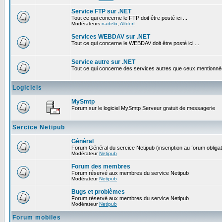
Service FTP sur .NET
Tout ce qui concerne le FTP doit être posté ici ...
Modérateurs
nadelo
,
Altdorf
Services WEBDAV sur .NET
Tout ce qui concerne le WEBDAV doit être posté ici ...
Service autre sur .NET
Tout ce qui concerne des services autres que ceux mentionnés c
Logiciels
MySmtp
Forum sur le logiciel MySmtp Serveur gratuit de messagerie
Sercice Netipub
Général
Forum Général du sercice Netipub (inscription au forum obligat
Modérateur
Netipub
Forum des membres
Forum réservé aux membres du service Netipub
Modérateur
Netipub
Bugs et problèmes
Forum réservé aux membres du service Netipub
Modérateur
Netipub
Forum mobiles