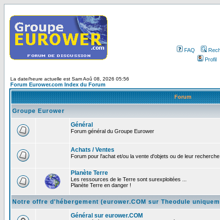
FAQ
Rech
Profil
La date/heure actuelle est Sam Aoû 08, 2026 05:56
Forum Eurower.com Index du Forum
Forum
Groupe Eurower
Général
Forum général du Groupe Eurower
Achats / Ventes
Forum pour l'achat et/ou la vente d'objets ou de leur recherche 
Planète Terre
Les ressources de le Terre sont surexploitées ...
Planète Terre en danger !
Notre offre d'hébergement (eurower.COM sur Theodule uniquem
Général sur eurower.COM