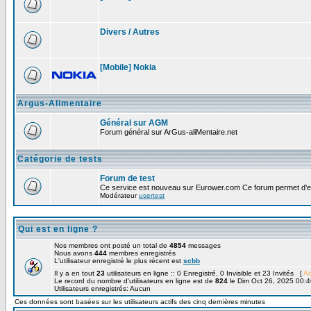
Divers / Autres
[Mobile] Nokia
Argus-Alimentaire
Général sur AGM
Forum général sur ArGus-aliMentaire.net
Catégorie de tests
Forum de test
Ce service est nouveau sur Eurower.com Ce forum permet d'ef
Modérateur
usertest
Qui est en ligne ?
Nos membres ont posté un total de
4854
messages
Nous avons
444
membres enregistrés
L'utilisateur enregistré le plus récent est
scbb
Il y a en tout
23
utilisateurs en ligne :: 0 Enregistré, 0 Invisible et 23 Invités [
Ad
Le record du nombre d'utilisateurs en ligne est de
824
le Dim Oct 26, 2025 00:4
Utilisateurs enregistrés: Aucun
Ces données sont basées sur les utilisateurs actifs des cinq dernières minutes