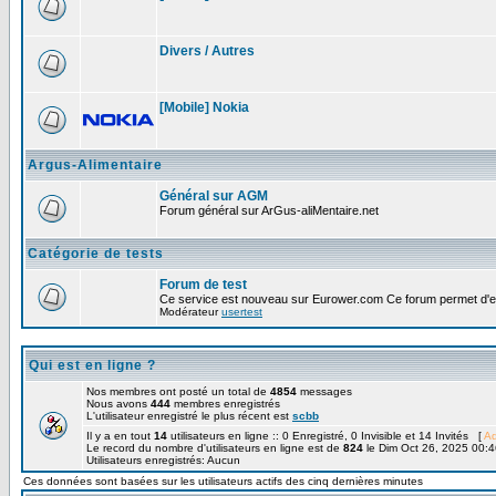
Divers / Autres
[Mobile] Nokia
Argus-Alimentaire
Général sur AGM
Forum général sur ArGus-aliMentaire.net
Catégorie de tests
Forum de test
Ce service est nouveau sur Eurower.com Ce forum permet d'ef
Modérateur
usertest
Qui est en ligne ?
Nos membres ont posté un total de
4854
messages
Nous avons
444
membres enregistrés
L'utilisateur enregistré le plus récent est
scbb
Il y a en tout
14
utilisateurs en ligne :: 0 Enregistré, 0 Invisible et 14 Invités [
Ad
Le record du nombre d'utilisateurs en ligne est de
824
le Dim Oct 26, 2025 00:4
Utilisateurs enregistrés: Aucun
Ces données sont basées sur les utilisateurs actifs des cinq dernières minutes