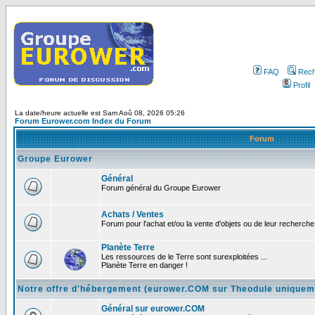
FAQ
Rech
Profil
La date/heure actuelle est Sam Aoû 08, 2026 05:26
Forum Eurower.com Index du Forum
Forum
Groupe Eurower
Général
Forum général du Groupe Eurower
Achats / Ventes
Forum pour l'achat et/ou la vente d'objets ou de leur recherche 
Planète Terre
Les ressources de le Terre sont surexploitées ...
Planète Terre en danger !
Notre offre d'hébergement (eurower.COM sur Theodule uniquem
Général sur eurower.COM