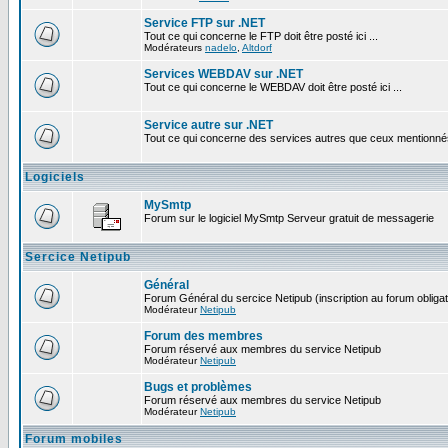
Service FTP sur .NET
Tout ce qui concerne le FTP doit être posté ici ...
Modérateurs
nadelo
,
Altdorf
Services WEBDAV sur .NET
Tout ce qui concerne le WEBDAV doit être posté ici ...
Service autre sur .NET
Tout ce qui concerne des services autres que ceux mentionnés c
Logiciels
MySmtp
Forum sur le logiciel MySmtp Serveur gratuit de messagerie
Sercice Netipub
Général
Forum Général du sercice Netipub (inscription au forum obligat
Modérateur
Netipub
Forum des membres
Forum réservé aux membres du service Netipub
Modérateur
Netipub
Bugs et problèmes
Forum réservé aux membres du service Netipub
Modérateur
Netipub
Forum mobiles