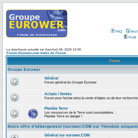
FAQ
Rech
Profil
La date/heure actuelle est Sam Aoû 08, 2026 10:56
Forum Eurower.com Index du Forum
Forum
Groupe Eurower
Général
Forum général du Groupe Eurower
Achats / Ventes
Forum pour l'achat et/ou la vente d'objets ou de leur recherche 
Planète Terre
Les ressources de le Terre sont surexploitées ...
Planète Terre en danger !
Notre offre d'hébergement (eurower.COM sur Theodule uniquem
Général sur eurower.COM