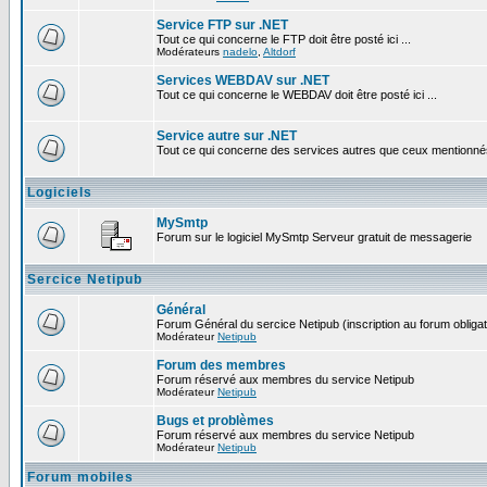
Service FTP sur .NET
Tout ce qui concerne le FTP doit être posté ici ...
Modérateurs
nadelo
,
Altdorf
Services WEBDAV sur .NET
Tout ce qui concerne le WEBDAV doit être posté ici ...
Service autre sur .NET
Tout ce qui concerne des services autres que ceux mentionnés c
Logiciels
MySmtp
Forum sur le logiciel MySmtp Serveur gratuit de messagerie
Sercice Netipub
Général
Forum Général du sercice Netipub (inscription au forum obligat
Modérateur
Netipub
Forum des membres
Forum réservé aux membres du service Netipub
Modérateur
Netipub
Bugs et problèmes
Forum réservé aux membres du service Netipub
Modérateur
Netipub
Forum mobiles