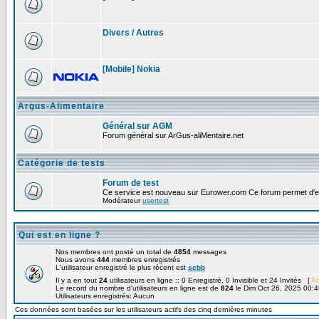
Divers / Autres
[Mobile] Nokia
Argus-Alimentaire
Général sur AGM
Forum général sur ArGus-aliMentaire.net
Catégorie de tests
Forum de test
Ce service est nouveau sur Eurower.com Ce forum permet d'ef
Modérateur
usertest
Qui est en ligne ?
Nos membres ont posté un total de
4854
messages
Nous avons
444
membres enregistrés
L'utilisateur enregistré le plus récent est
scbb
Il y a en tout
24
utilisateurs en ligne :: 0 Enregistré, 0 Invisible et 24 Invités [
Ad
Le record du nombre d'utilisateurs en ligne est de
824
le Dim Oct 26, 2025 00:4
Utilisateurs enregistrés: Aucun
Ces données sont basées sur les utilisateurs actifs des cinq dernières minutes