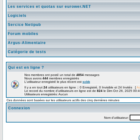
Les services et quotas sur eurower.NET
Logiciels
Sercice Netipub
Forum mobiles
Argus-Alimentaire
Catégorie de tests
Qui est en ligne ?
Nos membres ont posté un total de
4854
messages
Nous avons
444
membres enregistrés
L'utilisateur enregistré le plus récent est
scbb
Il y a en tout
24
utilisateurs en ligne :: 0 Enregistré, 0 Invisible et 24 Invités [
Ad
Le record du nombre d'utilisateurs en ligne est de
824
le Dim Oct 26, 2025 00:4
Utilisateurs enregistrés: Aucun
Ces données sont basées sur les utilisateurs actifs des cinq dernières minutes
Connexion
Nom d'utilisateur: