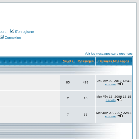
teurs
S'enregistrer
Connexion
Voir les messages sans réponses
Sujets
Messages
Derniers Messages
Jeu Avr 29, 2010 13:41
85
479
eurower
Mer Fév 15, 2006 13:15
2
16
nadelo
Mer Juin 27, 2007 22:18
7
57
eurower