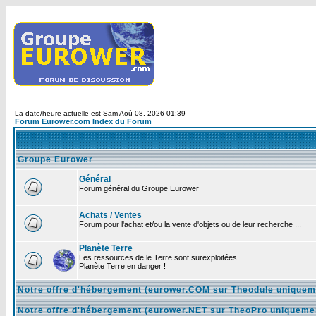
La date/heure actuelle est Sam Aoû 08, 2026 01:39
Forum Eurower.com Index du Forum
Groupe Eurower
Général
Forum général du Groupe Eurower
Achats / Ventes
Forum pour l'achat et/ou la vente d'objets ou de leur recherche ...
Planète Terre
Les ressources de le Terre sont surexploitées ...
Planète Terre en danger !
Notre offre d'hébergement (eurower.COM sur Theodule uniquem
Notre offre d'hébergement (eurower.NET sur TheoPro uniqueme