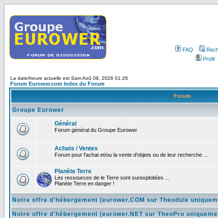
FAQ
Rech
Profil
La date/heure actuelle est Sam Aoû 08, 2026 01:26
Forum Eurower.com Index du Forum
Forum
Groupe Eurower
Général
Forum général du Groupe Eurower
Achats / Ventes
Forum pour l'achat et/ou la vente d'objets ou de leur recherche ...
Planète Terre
Les ressources de le Terre sont surexploitées ...
Planète Terre en danger !
Notre offre d'hébergement (eurower.COM sur Theodule uniquem
Notre offre d'hébergement (eurower.NET sur TheoPro uniqueme