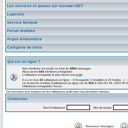
Les services et quotas sur eurower.NET
Logiciels
Sercice Netipub
Forum mobiles
Argus-Alimentaire
Catégorie de tests
Qui est en ligne ?
Nos membres ont posté un total de
4854
messages
Nous avons
444
membres enregistrés
L'utilisateur enregistré le plus récent est
scbb
Il y a en tout
23
utilisateurs en ligne :: 0 Enregistré, 0 Invisible et 23 Invités [
Ad
Le record du nombre d'utilisateurs en ligne est de
824
le Dim Oct 26, 2025 00:4
Utilisateurs enregistrés: Aucun
Ces données sont basées sur les utilisateurs actifs des cinq dernières minutes
Connexion
Nom d'utilisateur:
Mot de passe:
Nouveaux messages