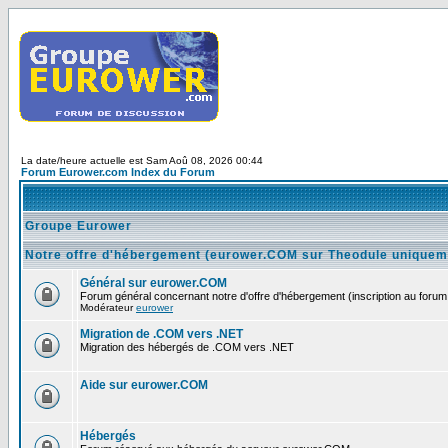
La date/heure actuelle est Sam Aoû 08, 2026 00:44
Forum Eurower.com Index du Forum
Groupe Eurower
Notre offre d'hébergement (eurower.COM sur Theodule uniquem
Général sur eurower.COM
Forum général concernant notre d'offre d'hébergement (inscription au forum 
Modérateur
eurower
Migration de .COM vers .NET
Migration des hébergés de .COM vers .NET
Aide sur eurower.COM
Hébergés