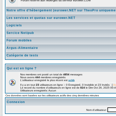
Forum réservé aux hébergés du serveur eurower.COM
Notre offre d'hébergement (eurower.NET sur TheoPro uniqueme
Les services et quotas sur eurower.NET
Logiciels
Sercice Netipub
Forum mobiles
Argus-Alimentaire
Catégorie de tests
Qui est en ligne ?
Nos membres ont posté un total de
4854
messages
Nous avons
444
membres enregistrés
L'utilisateur enregistré le plus récent est
scbb
Il y a en tout
23
utilisateurs en ligne :: 0 Enregistré, 0 Invisible et 23 Invités [
Ad
Le record du nombre d'utilisateurs en ligne est de
824
le Dim Oct 26, 2025 00:4
Utilisateurs enregistrés: Aucun
Ces données sont basées sur les utilisateurs actifs des cinq dernières minutes
Connexion
Nom d'utilisateur: