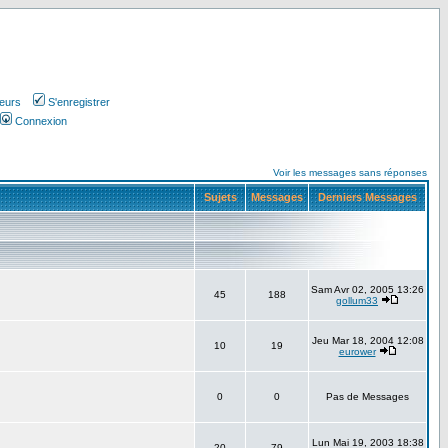
teurs
S'enregistrer
Connexion
Voir les messages sans réponses
Sujets
Messages
Derniers Messages
Sam Avr 02, 2005 13:26
45
188
gollum33
Jeu Mar 18, 2004 12:08
10
19
eurower
0
0
Pas de Messages
Lun Mai 19, 2003 18:38
20
79