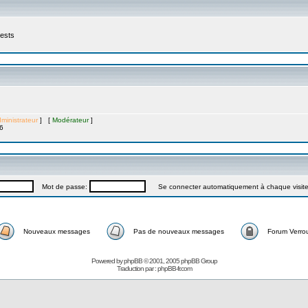
tests
ministrateur
] [
Modérateur
]
6
Mot de passe:
Se connecter automatiquement à chaque visit
Nouveaux messages
Pas de nouveaux messages
Forum Verrou
Powered by
phpBB
© 2001, 2005 phpBB Group
Traduction par :
phpBB-fr.com