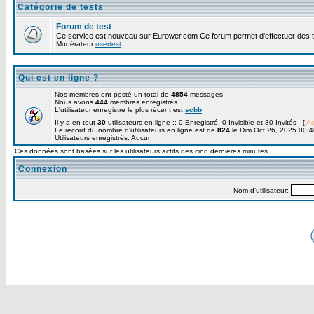
Catégorie de tests
Forum de test
Ce service est nouveau sur Eurower.com Ce forum permet d'effectuer des 
Modérateur
usertest
Qui est en ligne ?
Nos membres ont posté un total de
4854
messages
Nous avons
444
membres enregistrés
L'utilisateur enregistré le plus récent est
scbb
Il y a en tout
30
utilisateurs en ligne :: 0 Enregistré, 0 Invisible et 30 Invités [
Ad
Le record du nombre d'utilisateurs en ligne est de
824
le Dim Oct 26, 2025 00:4
Utilisateurs enregistrés: Aucun
Ces données sont basées sur les utilisateurs actifs des cinq dernières minutes
Connexion
Nom d'utilisateur: