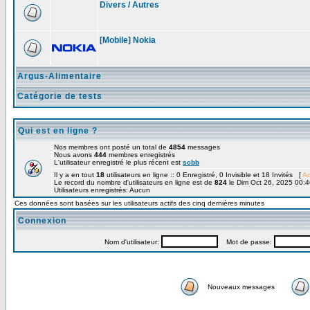
Divers / Autres
[Mobile] Nokia
Argus-Alimentaire
Catégorie de tests
Qui est en ligne ?
Nos membres ont posté un total de
4854
messages
Nous avons
444
membres enregistrés
L'utilisateur enregistré le plus récent est
scbb
Il y a en tout
18
utilisateurs en ligne :: 0 Enregistré, 0 Invisible et 18 Invités [
Ad
Le record du nombre d'utilisateurs en ligne est de
824
le Dim Oct 26, 2025 00:4
Utilisateurs enregistrés: Aucun
Ces données sont basées sur les utilisateurs actifs des cinq dernières minutes
Connexion
Nom d'utilisateur:
Mot de passe:
Nouveaux messages