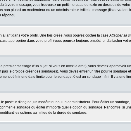
 à votre message, vous trouverez un petit morceau de texte en dessous de votre me
 pas non plus si un modérateur ou un administrateur édite le message (ils devraient l
 a répondu.
 allant dans votre profil. Une fois créée, vous pouvez cocher la case
Attacher sa s
case appropriée dans votre profil (vous pourrez toujours empêcher d'attacher votre
e premier message d'un sujet, si vous en avez le droit), vous devriez apercevoir u
 pas le droit de créer des sondages). Vous devez entrer un titre pour le sondage e
ment définir une date limite pour le sondage; 0 est un sondage infini. Il y a une limi
osteur d'origine, un modérateur ou un administrateur. Pour éditer un sondage, cli
primer le sondage ou éditer n'importe quelle option du sondage. Par contre, si un
 modifiant les options au milieu de la durée du sondage.