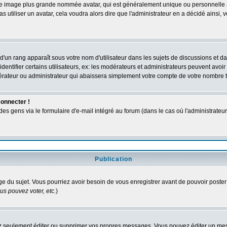
une image plus grande nommée avatar, qui est généralement unique ou personnelle à c
as utiliser un avatar, cela voudra alors dire que l'administrateur en a décidé ains
d'un rang apparaît sous votre nom d'utilisateur dans les sujets de discussions et dans
tifier certains utilisateurs, ex: les modérateurs et administrateurs peuvent avoir u
dérateur ou administrateur qui abaissera simplement votre compte de votre nombre 
connecter !
 gens via le formulaire d'e-mail intégré au forum (dans le cas où l'administrateur aur
Publication
age du sujet. Vous pourriez avoir besoin de vous enregistrer avant de pouvoir poster
s pouvez voter, etc.
)
 seulement éditer ou supprimer vos propres messages. Vous pouvez éditer un messa