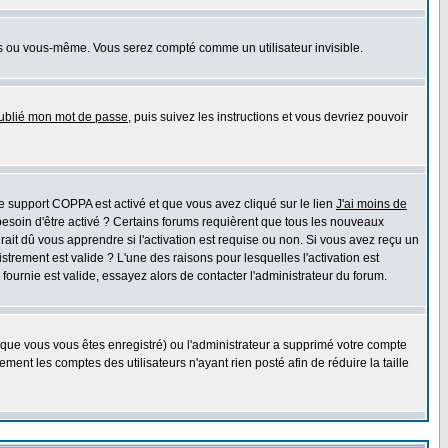
s ou vous-même. Vous serez compté comme un utilisateur invisible.
oublié mon mot de passe
, puis suivez les instructions et vous devriez pouvoir
 le support COPPA est activé et que vous avez cliqué sur le lien
J'ai moins de
besoin d'être activé ? Certains forums requièrent que tous les nouveaux
ait dû vous apprendre si l'activation est requise ou non. Si vous avez reçu un
istrement est valide ? L'une des raisons pour lesquelles l'activation est
ournie est valide, essayez alors de contacter l'administrateur du forum.
rsque vous vous êtes enregistré) ou l'administrateur a supprimé votre compte
ment les comptes des utilisateurs n'ayant rien posté afin de réduire la taille