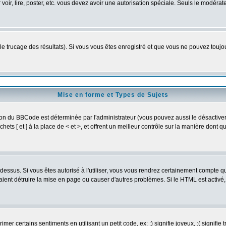
r voir, lire, poster, etc. vous devez avoir une autorisation spéciale. Seuls le modér
 le trucage des résultats). Si vous vous êtes enregistré et que vous ne pouvez touj
Mise en forme et Types de Sujets
ion du BBCode est déterminée par l'administrateur (vous pouvez aussi le désactive
ts [ et ] à la place de < et >, et offrent un meilleur contrôle sur la manière dont q
t dessus. Si vous êtes autorisé à l'utiliser, vous vous rendrez certainement compte
raient détruire la mise en page ou causer d'autres problèmes. Si le HTML est activé
er certains sentiments en utilisant un petit code, ex: :) signifie joyeux, :( signifie