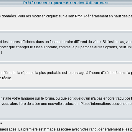
Préférences et paramètres des Utilisateurs
 données. Pour les modifier, cliquez sur le lien
Profil
(généralement en haut des pag
 les heures affichées dans un fuseau horaire différent du vôtre. Si c'est le cas, vo
 noter que changer le fuseau horaire, comme la plupart des autres options, peut uniq
 !
s différente, la réponse la plus probable est le passage à l'heure d'été. Le forum n'a
 réelle.
 installé votre langage sur le forum, ou que soit quelqu'un n'a pas encore traduit c
ez-vous alors libre de créer une nouvelle traduction. Plus d'informations peuvent êtr
 ?
des messages. La première est l'image associée avec votre rang, généralement elles