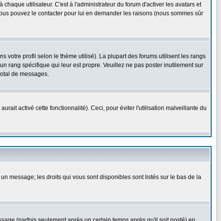
haque utilisateur. C'est à l'administrateur du forum d'activer les avatars et
i, vous pouvez le contacter pour lui en demander les raisons (nous sommes sûr
 votre profil selon le thème utilisé). La plupart des forums utilisent les rangs
n rang spécifique qui leur est propre. Veuillez ne pas poster inutilement sur
total de messages.
ait activé cette fonctionnalité). Ceci, pour éviter l'utilisation malveillante du
 un message; les droits qui vous sont disponibles sont listés sur le bas de la
ge (parfois seulement après un certain temps après qu'il soit posté) en