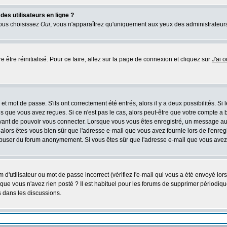
es utilisateurs en ligne ?
vous choisissez
Oui
, vous n'apparaîtrez qu'uniquement aux yeux des administrateur
e être réinitialisé. Pour ce faire, allez sur la page de connexion et cliquez sur
J'ai 
t mot de passe. S'ils ont correctement été entrés, alors il y a deux possibilités. Si
s que vous avez reçues. Si ce n'est pas le cas, alors peut-être que votre compte a 
avant de pouvoir vous connecter. Lorsque vous vous êtes enregistré, un message aur
u, alors êtes-vous bien sûr que l'adresse e-mail que vous avez fournie lors de l'enreg
s abuser du forum anonymement. Si vous êtes sûr que l'adresse e-mail que vous avez f
d'utilisateur ou mot de passe incorrect (vérifiez l'e-mail qui vous a été envoyé lo
que vous n'avez rien posté ? Il est habituel pour les forums de supprimer périodique
 dans les discussions.