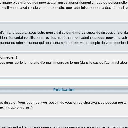
une image plus grande nommée avatar, qui est généralement unique ou personnelle à c
as utiliser un avatar, cela voudra alors dire que l'administrateur en a décidé ains
d'un rang apparaît sous votre nom d'utilisateur dans les sujets de discussions et dans
tifier certains utilisateurs, ex: les modérateurs et administrateurs peuvent avoir u
dérateur ou administrateur qui abaissera simplement votre compte de votre nombre 
connecter !
 gens via le formulaire d'e-mail intégré au forum (dans le cas où l'administrateur aur
Publication
age du sujet. Vous pourriez avoir besoin de vous enregistrer avant de pouvoir poster
s pouvez voter, etc.
)
 seulement éditer ou supprimer vos propres messages. Vous pouvez éditer un messa