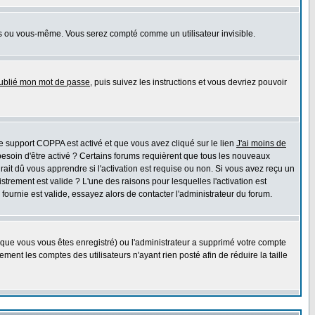
s ou vous-même. Vous serez compté comme un utilisateur invisible.
oublié mon mot de passe
, puis suivez les instructions et vous devriez pouvoir
 le support COPPA est activé et que vous avez cliqué sur le lien
J'ai moins de
besoin d'être activé ? Certains forums requièrent que tous les nouveaux
ait dû vous apprendre si l'activation est requise ou non. Si vous avez reçu un
istrement est valide ? L'une des raisons pour lesquelles l'activation est
ournie est valide, essayez alors de contacter l'administrateur du forum.
rsque vous vous êtes enregistré) ou l'administrateur a supprimé votre compte
ment les comptes des utilisateurs n'ayant rien posté afin de réduire la taille