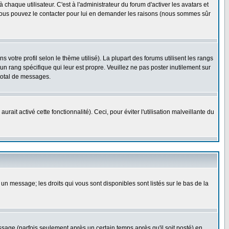
haque utilisateur. C'est à l'administrateur du forum d'activer les avatars et
i, vous pouvez le contacter pour lui en demander les raisons (nous sommes sûr
 votre profil selon le thème utilisé). La plupart des forums utilisent les rangs
n rang spécifique qui leur est propre. Veuillez ne pas poster inutilement sur
total de messages.
ait activé cette fonctionnalité). Ceci, pour éviter l'utilisation malveillante du
 un message; les droits qui vous sont disponibles sont listés sur le bas de la
ge (parfois seulement après un certain temps après qu'il soit posté) en