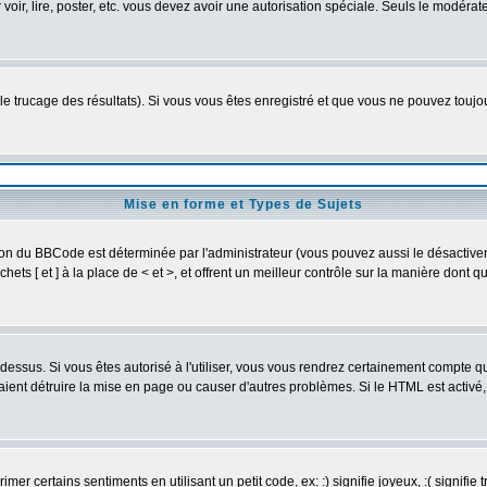
r voir, lire, poster, etc. vous devez avoir une autorisation spéciale. Seuls le modér
 le trucage des résultats). Si vous vous êtes enregistré et que vous ne pouvez touj
Mise en forme et Types de Sujets
ion du BBCode est déterminée par l'administrateur (vous pouvez aussi le désactive
ts [ et ] à la place de < et >, et offrent un meilleur contrôle sur la manière dont q
t dessus. Si vous êtes autorisé à l'utiliser, vous vous rendrez certainement compte
raient détruire la mise en page ou causer d'autres problèmes. Si le HTML est activé
er certains sentiments en utilisant un petit code, ex: :) signifie joyeux, :( signifie