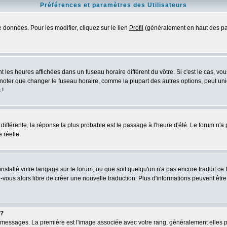
Préférences et paramètres des Utilisateurs
 données. Pour les modifier, cliquez sur le lien
Profil
(généralement en haut des pag
 les heures affichées dans un fuseau horaire différent du vôtre. Si c'est le cas, vo
 noter que changer le fuseau horaire, comme la plupart des autres options, peut uniq
 !
s différente, la réponse la plus probable est le passage à l'heure d'été. Le forum n'a
 réelle.
 installé votre langage sur le forum, ou que soit quelqu'un n'a pas encore traduit c
ez-vous alors libre de créer une nouvelle traduction. Plus d'informations peuvent êtr
 ?
des messages. La première est l'image associée avec votre rang, généralement elles