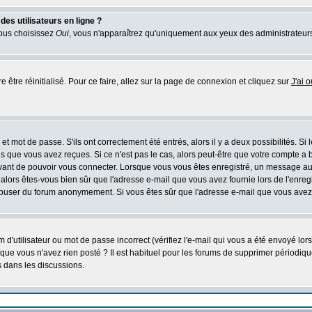
es utilisateurs en ligne ?
vous choisissez
Oui
, vous n'apparaîtrez qu'uniquement aux yeux des administrateur
e être réinitialisé. Pour ce faire, allez sur la page de connexion et cliquez sur
J'ai 
t mot de passe. S'ils ont correctement été entrés, alors il y a deux possibilités. Si
s que vous avez reçues. Si ce n'est pas le cas, alors peut-être que votre compte a 
avant de pouvoir vous connecter. Lorsque vous vous êtes enregistré, un message aur
u, alors êtes-vous bien sûr que l'adresse e-mail que vous avez fournie lors de l'enreg
s abuser du forum anonymement. Si vous êtes sûr que l'adresse e-mail que vous avez f
d'utilisateur ou mot de passe incorrect (vérifiez l'e-mail qui vous a été envoyé lo
que vous n'avez rien posté ? Il est habituel pour les forums de supprimer périodique
 dans les discussions.