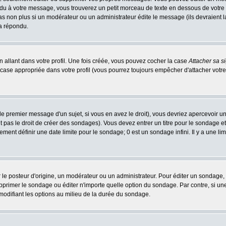
 à votre message, vous trouverez un petit morceau de texte en dessous de votre me
 pas non plus si un modérateur ou un administrateur édite le message (ils devraient l
 a répondu.
 allant dans votre profil. Une fois créée, vous pouvez cocher la case
Attacher sa s
case appropriée dans votre profil (vous pourrez toujours empêcher d'attacher votre
e premier message d'un sujet, si vous en avez le droit), vous devriez apercevoir u
 pas le droit de créer des sondages). Vous devez entrer un titre pour le sondage e
ment définir une date limite pour le sondage; 0 est un sondage infini. Il y a une limi
osteur d'origine, un modérateur ou un administrateur. Pour éditer un sondage, cli
primer le sondage ou éditer n'importe quelle option du sondage. Par contre, si un
 modifiant les options au milieu de la durée du sondage.